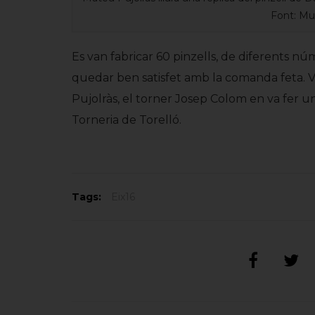
Font: Mu
Es van fabricar 60 pinzells, de diferents n
quedar ben satisfet amb la comanda feta. Vi
Pujolràs, el torner Josep Colom en va fer 
Torneria de Torelló.
Tags:
Eix16