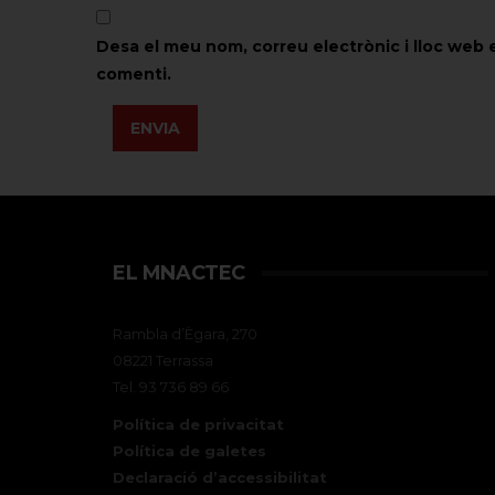
Desa el meu nom, correu electrònic i lloc web
comenti.
ENVIA
EL MNACTEC
Rambla d’Ègara, 270
08221 Terrassa
Tel. 93 736 89 66
Política de privacitat
Política de galetes
Declaració d’accessibilitat