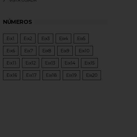
VISITA GUIADA
NÚMEROS
Eix1
Eix2
Eix3
Eix4
Eix5
Eix6
Eix7
Eix8
Eix9
Eix10
Eix11
Eix12
Eix13
Eix14
Eix15
Eix16
Eix17
Eix18
Eix19
Eix20