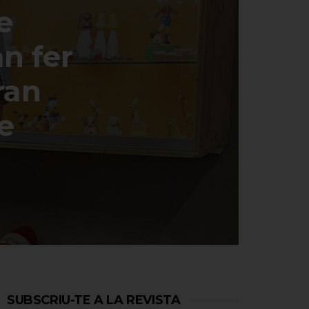
e
an fer
ran
e
SUBSCRIU-TE A LA REVISTA