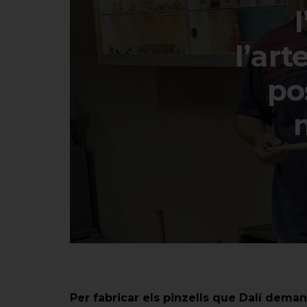
l’art
po
Per fabricar els pinzells que Dalí demana