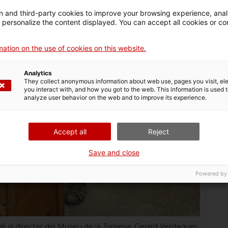
El metro de
 and third-party cookies to improve your browsing experience, ana
Barcelona: cent anys
d personalize the content displayed. You can accept all cookies or co
t»
en circulació
ation on the use of cookies on this website.
Analytics
They collect anonymous information about web use, pages you visit, e
you interact with, and how you got to the web. This information is used 
analyze user behavior on the web and to improve its experience.
Accept all
Reject
Save and close
Powered by
alí al director del Museu de la Torneria, Gerard Verdaguer.