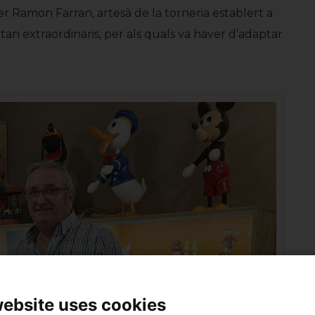
 ser Ramon Farran, artesà de la torneria establert a
 tan extraordinaris, per als quals va haver d’adaptar
arez
moni
DOSSIER
website uses cookies
itat,