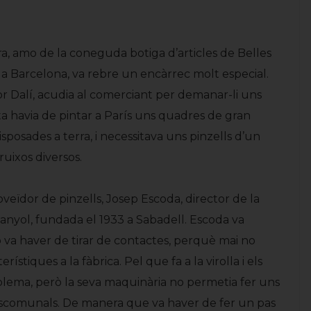
ra, amo de la coneguda botiga d’articles de Belles
 a Barcelona, va rebre un encàrrec molt especial.
or Dalí, acudia al comerciant per demanar-li uns
ta havia de pintar a París uns quadres de gran
posades a terra, i necessitava uns pinzells d’un
ruixos diversos.
roveïdor de pinzells, Josep Escoda, director de la
panyol, fundada el 1933 a Sabadell. Escoda va
 va haver de tirar de contactes, perquè mai no
ístiques a la fàbrica. Pel que fa a la virolla i els
oblema, però la seva maquinària no permetia fer uns
descomunals. De manera que va haver de fer un pas