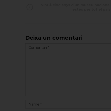
Vint-i-cinc anys d’un museu nacional
estès per tot el país
Deixa un comentari