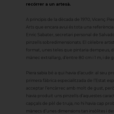
recórrer a un artesà.
A principis de la dècada de 1970, Vicenç Pie
Arts que encara avui és tota una referència
Enric Sabater, secretari personal de Salvad
pinzells sobredimensionats. El cèlebre artis
format, unes teles que pintaria dempeus, dis
mànec extrallarg, d’entre 80 cm i 1 m, i de g
Piera sabia bé a qui havia d’acudir: al seu p
primera fàbrica especialitzada de l’Estat es
acceptar l’encàrrec amb molt de gust, però
havia produït uns pinzells d’aquestes caracter
capçals de pèl de truja, no hi havia cap pr
mànecs d’unes dimensions tan insòlites i 